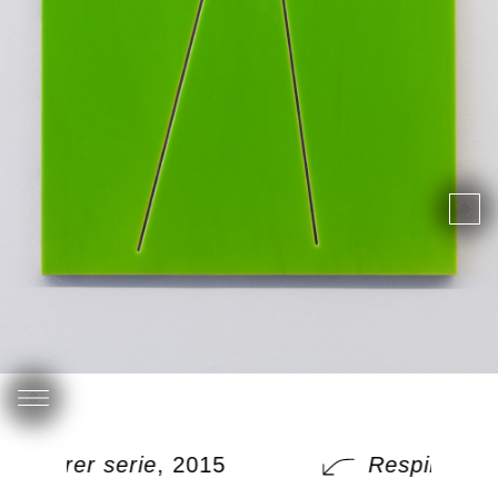
Respirer serie
, 2015
Respirer ser